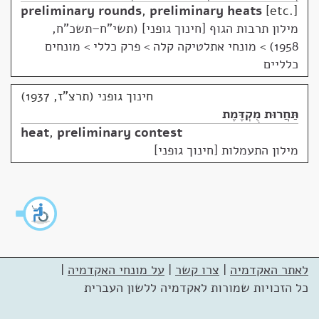
preliminary rounds
,
preliminary heats
etc.
מילון תרבות הגוף [חינוך גופני] (תשי"ח–תשכ"ח,
1958)
>
מונחי אתלטיקה קלה > פרק כללי > מונחים
כלליים
חינוך גופני (תרצ"ז, 1937)
תַּחֲרוּת מֻקְדֶּמֶת
heat
,
preliminary contest
מילון התעמלות [חינוך גופני]
לאתר האקדמיה
|
צרו קשר
|
על מונחי האקדמיה
|
כל הזכויות שמורות לאקדמיה ללשון העברית