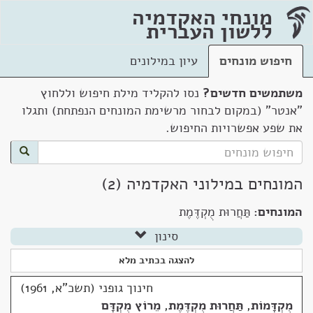
מונחי האקדמיה
ללשון העברית
חיפוש מונחים
עיון במילונים
משתמשים חדשים?
נסו להקליד מילת חיפוש וללחוץ
"אנטר" (במקום לבחור מרשימת המונחים הנפתחת) ותגלו
את שפע אפשרויות החיפוש.
המונחים במילוני האקדמיה (2)
המונחים:
תַּחֲרוּת מֻקְדֶּמֶת
סינון
להצגה בכתיב מלא
חינוך גופני (תשכ"א, 1961)
מֻקְדָּמוֹת
,
תַּחֲרוּת מֻקְדֶּמֶת
,
מֵרוֹץ מֻקְדָּם