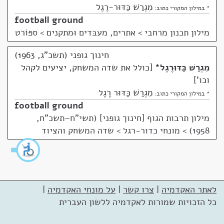
מִגְרַשׁ כַּדּוּר-רֶגֶל
* במילון המקורי כתוב:
football ground
מילון תכנון מרחבי
>
אתרים, מעבּדים וּמתקנים > ספּוֹרט
חינוך גופני (תשכ"ג, 1963)
מִגְרַשׁ כַּדּוּרֶגֶל
*
כולל את שדה המשחק, יציעים לקהל
וכו'
מִגְרַשׁ כַּדּוּר רֶגֶל
* במילון המקורי כתוב:
football ground
מילון תרבות הגוף [חינוך גופני] (תשי"ח–תשכ"ח,
1958)
>
מונחי כדור-רגל > שדה המשחק והציוד
לאתר האקדמיה
|
צרו קשר
|
על מונחי האקדמיה
|
כל הזכויות שמורות לאקדמיה ללשון העברית