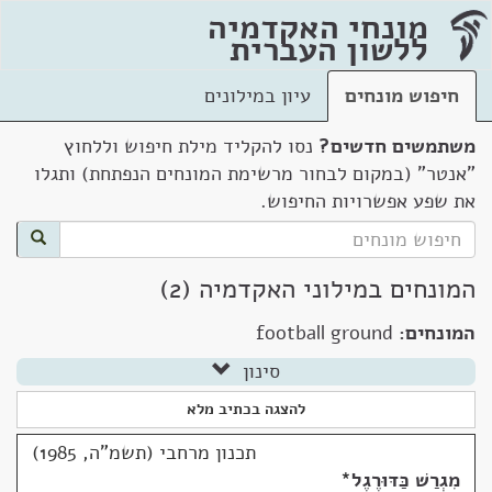
מונחי האקדמיה
ללשון העברית
חיפוש מונחים
עיון במילונים
משתמשים חדשים?
נסו להקליד מילת חיפוש וללחוץ
"אנטר" (במקום לבחור מרשימת המונחים הנפתחת) ותגלו
את שפע אפשרויות החיפוש.
המונחים במילוני האקדמיה (2)
המונחים:
football ground
סינון
להצגה בכתיב מלא
תכנון מרחבי (תשמ"ה, 1985)
מִגְרַשׁ כַּדּוּרֶגֶל
*