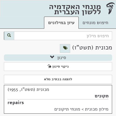
מונחי האקדמיה
ללשון העברית
חיפוש מונחים
עיון במילונים
מכונית (תשט"ו)
סינון
ניקוי סינון
להצגה בכתיב מלא
מכונית (תשט"ו, 1955)
תִּקּוּנִים
repairs
מילון מכונית
>
מונחי תיקונים