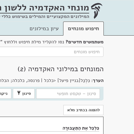
מונחי האקדמיה
ללשון 
המילונים המקצועיים והמילים בשימוש כללי 
חיפוש מונחים
עיון במילונים
משתמשים חדשים?
נסו להקליד מילת חיפוש וללחוץ "
המונחים במילוני האקדמיה (2)
הערך:
כִּלְכֵּל[בניין פיעל] <כלכל | פרנסה, כלכלה; הכלה
סינון
ניקוי
להצגה בכתיב מלא
כִּלְכֵּל אֶת הַתַּעֲבוּרָה