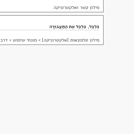
מילון קשר ואלקטרוניקה
כִּלְכֵּל
,
כִּלְכֵּל אֶת הַתַּעֲבוּרָה
מילון טלפונאות [אלקטרוניקה]
>
מונחי שימוש > דרכי