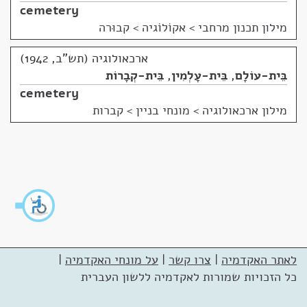
cemetery
מילון תכנון מרחבי
>
אקוֹלוֹגיה > קבוּרה
ארכאולוגיה (תש"ב, 1942)
בֵּית-עוֹלָם
,
בֵּית-עָלְמִין
,
בֵּית-קְבָרוֹת
cemetery
מילון ארכאולוגיה
>
מונחי בניין > קברות
לאתר האקדמיה
|
צרו קשר
|
על מונחי האקדמיה
|
כל הזכויות שמורות לאקדמיה ללשון העברית