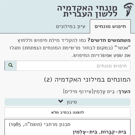
מונחי האקדמיה
ללשון העברית
חיפוש מונחים
עיון במילונים
משתמשים חדשים?
נסו להקליד מילת חיפוש וללחוץ
"אנטר" (במקום לבחור מרשימת המונחים הנפתחת) ותגלו
את שפע אפשרויות החיפוש.
המונחים במילוני האקדמיה (2)
הערך:
בֵּית עָלְמִין[צירוף מילים]
סינון
להצגה בכתיב מלא
תכנון מרחבי (תשמ"ה, 1985)
בֵּית-קְבָרוֹת
,
בֵּית-עָלְמִין