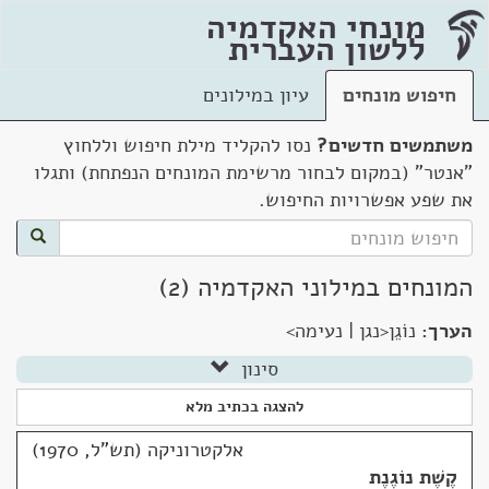
מונחי האקדמיה
ללשון העברית
חיפוש מונחים
עיון במילונים
משתמשים חדשים?
נסו להקליד מילת חיפוש וללחוץ
"אנטר" (במקום לבחור מרשימת המונחים הנפתחת) ותגלו
את שפע אפשרויות החיפוש.
המונחים במילוני האקדמיה (2)
הערך:
נוֹגֵן<נגן | נעימה>
סינון
להצגה בכתיב מלא
אלקטרוניקה (תש"ל, 1970)
קֶשֶׁת נוֹגֶנֶת