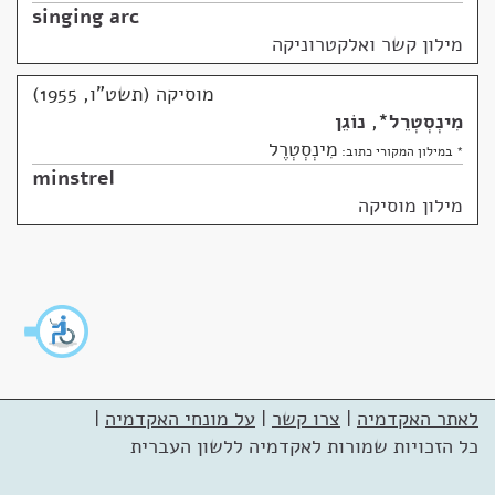
singing arc
מילון קשר ואלקטרוניקה
מוסיקה (תשט"ו, 1955)
מִינְסְטְרֵל
*
,
נוֹגֵן
מִינְסְטְרֶל
* במילון המקורי כתוב:
minstrel
מילון מוסיקה
לאתר האקדמיה
|
צרו קשר
|
על מונחי האקדמיה
|
כל הזכויות שמורות לאקדמיה ללשון העברית