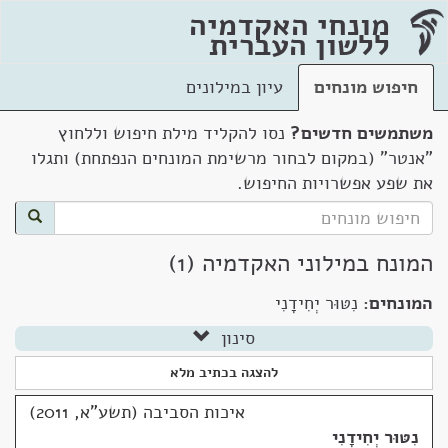
מונחי האקדמיה
ללשון העברית
חיפוש מונחים
עיון במילונים
משתמשים חדשים?
נסו להקליד מילת חיפוש וללחוץ
"אנטר" (במקום לבחור מרשימת המונחים הנפתחת) ותגלו
את שפע אפשרויות החיפוש.
המונח במילוני האקדמיה (1)
המונחים:
נִטּוּר יְחִידָנִי
סינון
להצגה בכתיב מלא
איכות הסביבה (תשע"א, 2011)
נִטּוּר יְחִידָנִי