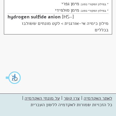
מימן גפרי
* במילון המקורי כתוב:
מימן סוּלפידי
* במילון המקורי כתוב:
hydrogen sulfide anion
HS-
מילון כימיה אי-אורגנית
>
לקט מונחים ששולבו
בכללים
לאתר האקדמיה
|
צרו קשר
|
על מונחי האקדמיה
|
כל הזכויות שמורות לאקדמיה ללשון העברית