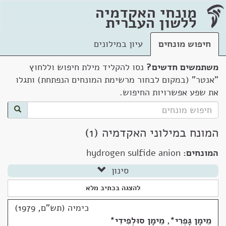
מונחי האקדמיה
ללשון העברית
חיפוש מונחים
עיון במילונים
משתמשים חדשים?
נסו להקליד מילת חיפוש וללחוץ
"אנטר" (במקום לבחור מרשימת המונחים הנפתחת) ותגלו
את שפע אפשרויות החיפוש.
המונח במילוני האקדמיה (1)
המונחים:
hydrogen sulfide anion
סינון
להצגה בכתיב מלא
כימיה (תש"ם, 1979)
מֵימָן גָּפְרִי
*
,
מֵימָן סוּלְפִידִי
*