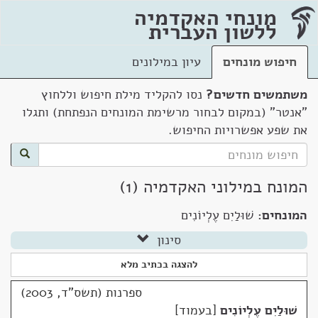
מונחי האקדמיה
ללשון העברית
חיפוש מונחים
עיון במילונים
משתמשים חדשים?
נסו להקליד מילת חיפוש וללחוץ
"אנטר" (במקום לבחור מרשימת המונחים הנפתחת) ותגלו
את שפע אפשרויות החיפוש.
המונח במילוני האקדמיה (1)
המונחים:
שׁוּלַיִם עֶלְיוֹנִים
סינון
להצגה בכתיב מלא
ספרנות (תשס"ד, 2003)
שׁוּלַיִם עֶלְיוֹנִים
בעמוד