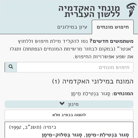
מונחי האקדמיה
ללשון העברית
חיפוש מונחים
עיון במילונים
משתמשים חדשים?
נסו להקליד מילת חיפוש וללחוץ
"אנטר" (במקום לבחור מרשימת המונחים הנפתחת) ותגלו
את שפע אפשרויות החיפוש.
המונח במילוני האקדמיה (1)
המונחים:
סָגוּר בִּנְטִילַת מֵימָן
סינון
להצגה בכתיב מלא
כימיה (תשנ"ב, 1992)
סָגוּר בִּנְטִילַת-מֵימָן
,
סָגוּר בְּסִלּוּק-מֵימָן