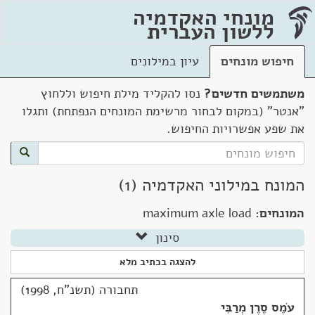
מונחי האקדמיה
ללשון העברית
חיפוש מונחים
עיון במילונים
משתמשים חדשים?
נסו להקליד מילת חיפוש וללחוץ
"אנטר" (במקום לבחור מרשימת המונחים הנפתחת) ותגלו
את שפע אפשרויות החיפוש.
המונח במילוני האקדמיה (1)
המונחים:
maximum axle load
סינון
להצגה בכתיב מלא
תחבורה (תשנ"ח, 1998)
עֹמֶס סֶרֶן מְרַבִּי