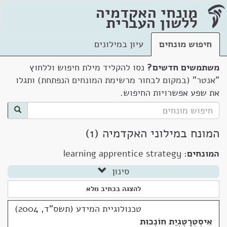
מונחי האקדמיה
ללשון העברית
חיפוש מונחים
עיון במילונים
משתמשים חדשים?
נסו להקליד מילת חיפוש וללחוץ
"אנטר" (במקום לבחור מרשימת המונחים הנפתחת) ותגלו
את שפע אפשרויות החיפוש.
המונח במילוני האקדמיה (1)
המונחים:
learning apprentice strategy
סינון
להצגה בכתיב מלא
טכנולוגיית המידע (תשס"ד, 2004)
אִיסְטְרָטֶגְיַת חוֹנְכוּת