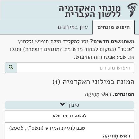
מונחי האקדמיה
ללשון העברית
חיפוש מונחים
עיון במילונים
משתמשים חדשים?
נסו להקליד מילת חיפוש וללחוץ
"אנטר" (במקום לבחור מרשימת המונחים הנפתחת) ותגלו
את שפע אפשרויות החיפוש.
המונח במילוני האקדמיה (1)
המונחים:
רֹאשׁ מְחִיקָה
סינון
להצגה בכתיב מלא
טכנולוגיית המידע (תשס"ז, 2006)
רֹאשׁ מְחִיקָה