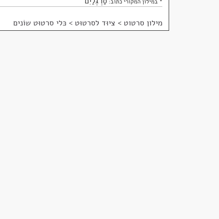
סַרְגְּלַיִם
* במילון המקורי כתוב:
מילון סרטוט
>
ציוּד לסרטוּט > כּלי סרטוּט שוֹנים