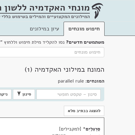
מונחי האקדמיה
ללשון 
המילונים המקצועיים והמילים בשימוש כללי 
חיפוש מונחים
עיון במילונים
משתמשים חדשים?
נסו להקליד מילת חיפוש וללחוץ "
המונח במילוני האקדמיה (1)
המונחים:
parallel rule
סינון
ניקוי
להצגה בכתיב מלא
סַרְגֵּלַיִם
*
למקבּילים