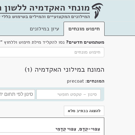
מונחי האקדמיה
ללשון 
המילונים המקצועיים והמילים בשימוש כללי 
חיפוש מונחים
עיון במילונים
משתמשים חדשים?
נסו להקליד מילת חיפוש וללחוץ "
המונח במילוני האקדמיה (1)
המונחים:
precoat
להצגה בכתיב מלא
צִפּוּי-קְדָם
,
צִפּוּי קְדָמִי