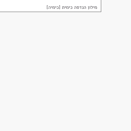
מילון הנדסה כימית [כימיה]