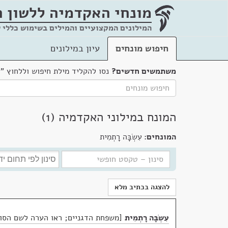
מונחי האקדמיה
ללשון 
המילונים המקצועיים והמילים בשימוש כללי 
חיפוש מונחים
עיון במילונים
משתמשים חדשים?
נסו להקליד מילת חיפוש וללחוץ "
המונח במילוני האקדמיה (1)
המונחים:
עִשְׂבָּה רָתְמִית
להצגה בכתיב מלא
עִשְׂבָּה רָתְמִית
משפחת הדגניים; ראו הערה לשם הסוג במ