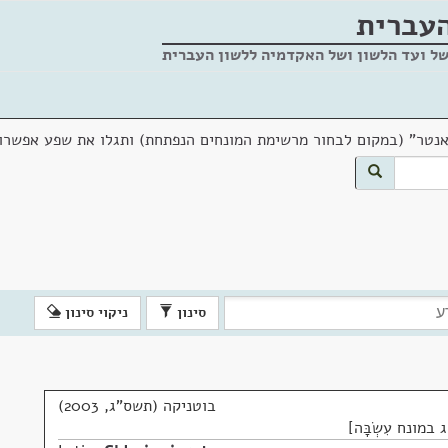
העברית
של ועד הלשון ושל האקדמיה ללשון העברית
אנטר" (במקום לבחור מרשימת המונחים הנפתחת) ותגלו את שפע אפשרוי
סינון
ניקוי סינון
בוטניקה (תשס"ג, 2003)
ונח עִשְׂבָּה