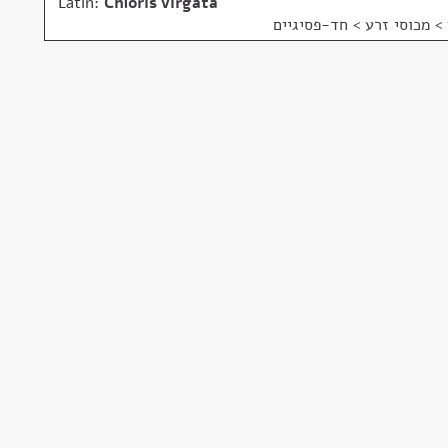
Latin:
Chloris virgata
> מכוסי זרע > חד-פסיגיים