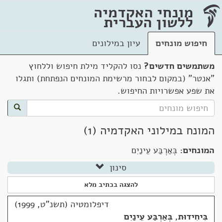
מונחי האקדמיה
ללשון העברית
חיפוש מונחים
עיון במילונים
משתמשים חדשים?
נסו להקליד מילת חיפוש וללחוץ
"אנטר" (במקום לבחור מרשימת המונחים הנפתחת) ותגלו
את שפע אפשרויות החיפוש.
המונח במילוני האקדמיה (1)
המונחים:
בְּאַרְבַּע עֵינַיִם
סינון
להצגה בכתיב מלא
דיפלומטיה (תשנ"ט, 1999)
בִּיחִידוּת
,
בְּאַרְבַּע עֵינַיִם