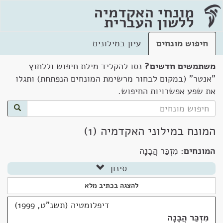
מונחי האקדמיה
ללשון העברית
חיפוש מונחים
עיון במילונים
משתמשים חדשים?
נסו להקליד מילת חיפוש וללחוץ
"אנטר" (במקום לבחור מרשימת המונחים הנפתחת) ותגלו
את שפע אפשרויות החיפוש.
המונח במילוני האקדמיה (1)
המונחים:
מִזְכַּר הֲבָנָה
סינון
להצגה בכתיב מלא
דיפלומטיה (תשנ"ט, 1999)
מִזְכַּר הֲבָנָה