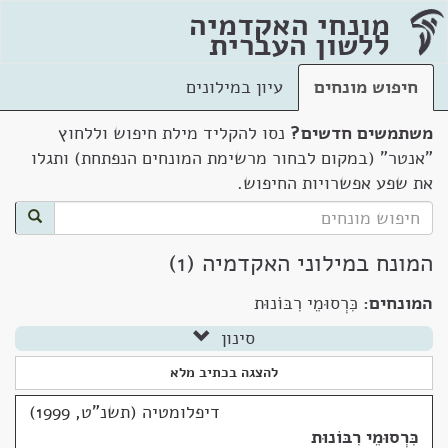
מונחי האקדמיה
ללשון העברית
חיפוש מונחים
עיון במילונים
משתמשים חדשים?
נסו להקליד מילת חיפוש וללחוץ
"אנטר" (במקום לבחור מרשימת המונחים הנפתחת) ותגלו
את שפע אפשרויות החיפוש.
המונח במילוני האקדמיה (1)
המונחים:
כִּרְסוּמֵי רִבּוֹנוּת
סינון
להצגה בכתיב מלא
דיפלומטיה (תשנ"ט, 1999)
כִּרְסוּמֵי רִבּוֹנוּת