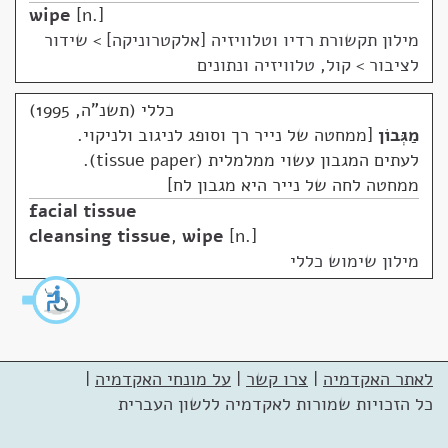
wipe
n.
מילון תקשורת רדיו וטלוויזיה [אלקטרוניקה]
>
שידור
לציבור > קול, טלוויזיה ונתונים
כללי (תשנ"ה, 1995)
מַגְּבוֹן
ממחטה של נייר רך וסופג לניגוב ולניקוי.
לעתים המגבון עשוי ממלמלית (tissue paper).
ממחטה לחה של נייר היא מגבון לח
facial tissue
cleansing tissue
,
wipe
n.
מילון שימוש כללי
לאתר האקדמיה
|
צרו קשר
|
על מונחי האקדמיה
|
כל הזכויות שמורות לאקדמיה ללשון העברית