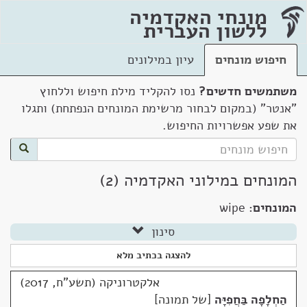
מונחי האקדמיה
ללשון העברית
חיפוש מונחים
עיון במילונים
משתמשים חדשים?
נסו להקליד מילת חיפוש וללחוץ
"אנטר" (במקום לבחור מרשימת המונחים הנפתחת) ותגלו
את שפע אפשרויות החיפוש.
המונחים במילוני האקדמיה (2)
המונחים:
wipe
סינון
להצגה בכתיב מלא
אלקטרוניקה (תשע"ח, 2017)
הַחְלָפָה בַּחֲפִיָּה
של תמונה