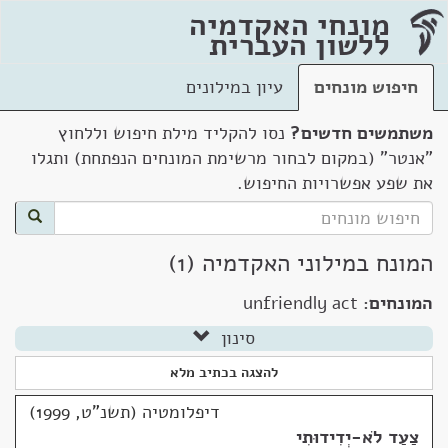
מונחי האקדמיה
ללשון העברית
חיפוש מונחים
עיון במילונים
משתמשים חדשים?
נסו להקליד מילת חיפוש וללחוץ
"אנטר" (במקום לבחור מרשימת המונחים הנפתחת) ותגלו
את שפע אפשרויות החיפוש.
המונח במילוני האקדמיה (1)
המונחים:
unfriendly act
סינון
להצגה בכתיב מלא
דיפלומטיה (תשנ"ט, 1999)
צַעַד לֹא-יְדִידוּתִי