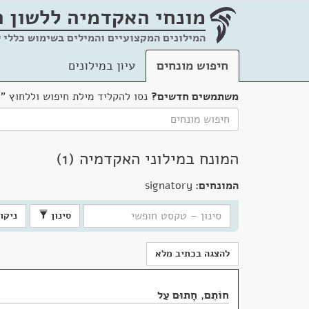
מונחי האקדמיה
ללשון 
המילונים המקצועיים והמילים בשימוש כללי 
חיפוש מונחים
עיון במילונים
משתמשים חדשים?
נסו להקליד מילת חיפוש וללחוץ "
המונח במילוני האקדמיה (1)
המונחים:
signatory
סינון
ניקוי
להצגה בכתיב מלא
חוֹתֵם
,
חָתוּם עַל