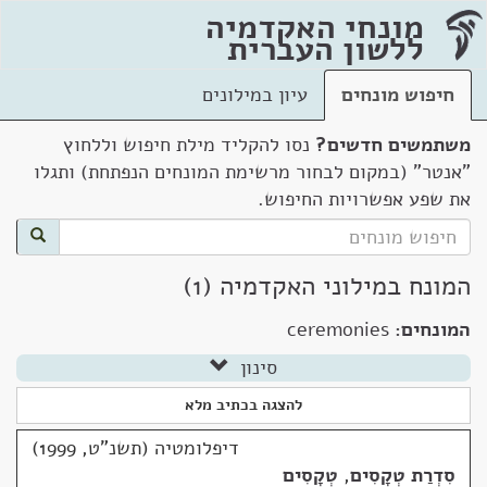
מונחי האקדמיה
ללשון העברית
חיפוש מונחים
עיון במילונים
משתמשים חדשים?
נסו להקליד מילת חיפוש וללחוץ
"אנטר" (במקום לבחור מרשימת המונחים הנפתחת) ותגלו
את שפע אפשרויות החיפוש.
המונח במילוני האקדמיה (1)
המונחים:
ceremonies
סינון
להצגה בכתיב מלא
דיפלומטיה (תשנ"ט, 1999)
סִדְרַת טְקָסִים
,
טְקָסִים