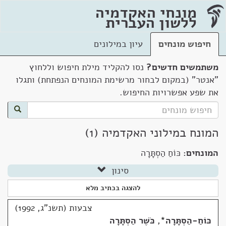
מונחי האקדמיה
ללשון העברית
חיפוש מונחים
עיון במילונים
משתמשים חדשים?
נסו להקליד מילת חיפוש וללחוץ
"אנטר" (במקום לבחור מרשימת המונחים הנפתחת) ותגלו
את שפע אפשרויות החיפוש.
המונח במילוני האקדמיה (1)
המונחים:
כּוֹחַ הַסְתָּרָה
סינון
להצגה בכתיב מלא
צבעות (תשנ"ג, 1992)
כּוֹחַ-הַסְתָּרָה
*
,
כֹּשֶׁר הַסְתָּרָה