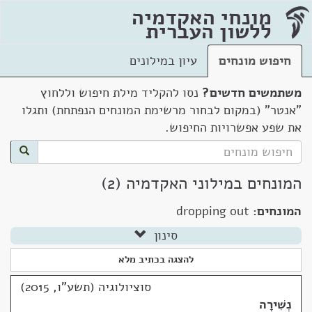
מונחי האקדמיה
ללשון העברית
חיפוש מונחים
עיון במילונים
משתמשים חדשים?
נסו להקליד מילת חיפוש וללחוץ
"אנטר" (במקום לבחור מרשימת המונחים הנפתחת) ותגלו
את שפע אפשרויות החיפוש.
המונחים במילוני האקדמיה (2)
המונחים:
dropping out
סינון
להצגה בכתיב מלא
סוציולוגיה (תשע"ו, 2015)
נְשִׁירָה