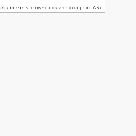
מילון תכנון מרחבי
>
שטחים ויישוּבים > מדיניוּת קרקע