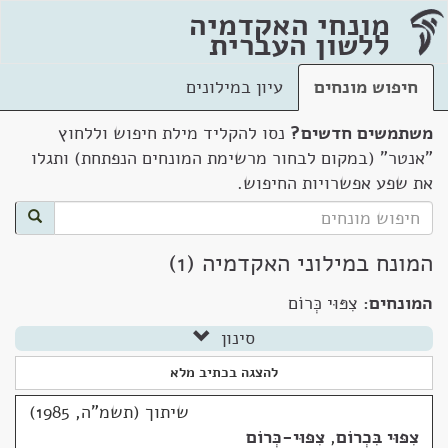
מונחי האקדמיה
ללשון העברית
חיפוש מונחים
עיון במילונים
משתמשים חדשים?
נסו להקליד מילת חיפוש וללחוץ
"אנטר" (במקום לבחור מרשימת המונחים הנפתחת) ותגלו
את שפע אפשרויות החיפוש.
המונח במילוני האקדמיה (1)
המונחים:
צִפּוּי כְּרוֹם
סינון
להצגה בכתיב מלא
שיתוך (תשמ"ה, 1985)
צִפּוּי בִּכְרוֹם
,
צִפּוּי-כְּרוֹם