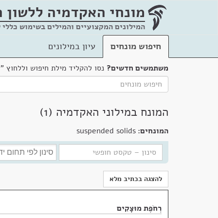
מונחי האקדמיה
ללשון 
המילונים המקצועיים והמילים בשימוש כללי 
חיפוש מונחים
עיון במילונים
משתמשים חדשים?
נסו להקליד מילת חיפוש וללחוץ "
המונח במילוני האקדמיה (1)
המונחים:
suspended solids
להצגה בכתיב מלא
רְחֹפֶת מוּצָקִים