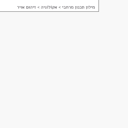
מילון תכנון מרחבי
>
אקוֹלוֹגיה > זיהוּם אויר