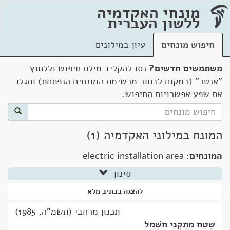
מונחי האקדמיה
ללשון העברית
חיפוש מונחים
עיון במילונים
משתמשים חדשים?
נסו להקליד מילת חיפוש וללחוץ
"אנטר" (במקום לבחור מרשימת המונחים הנפתחת) ותגלו
את שפע אפשרויות החיפוש.
המונח במילוני האקדמיה (1)
המונחים:
electric installation area
סינון
להצגה בכתיב מלא
תכנון מרחבי (תשמ"ה, 1985)
שֶׁטַח מִתְקְנֵי חַשְׁמַל