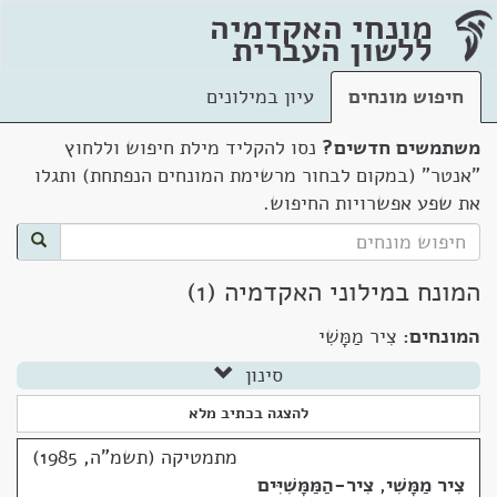
מונחי האקדמיה
ללשון העברית
חיפוש מונחים
עיון במילונים
משתמשים חדשים?
נסו להקליד מילת חיפוש וללחוץ
"אנטר" (במקום לבחור מרשימת המונחים הנפתחת) ותגלו
את שפע אפשרויות החיפוש.
המונח במילוני האקדמיה (1)
המונחים:
צִיר מַמָּשִׁי
סינון
להצגה בכתיב מלא
מתמטיקה (תשמ"ה, 1985)
צִיר מַמָּשִׁי
,
צִיר-הַמַּמָּשִׁיִּים