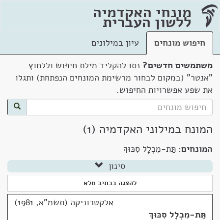
מונחי האקדמיה
ללשון העברית
חיפוש מונחים
עיון במילונים
משתמשים חדשים?
נסו להקליד מילת חיפוש וללחוץ
"אנטר" (במקום לבחור מרשימת המונחים הנפתחת) ותגלו
את שפע אפשרויות החיפוש.
המונח במילוני האקדמיה (1)
המונחים:
תַּת-מִכְלָל סִכּוּךְ
סינון
להצגה בכתיב מלא
אלקטרוניקה (תשמ"א, 1981)
תַּת-מִכְלָל סִכּוּךְ