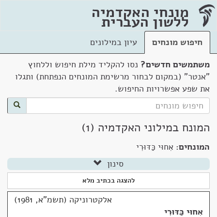
מונחי האקדמיה
ללשון העברית
חיפוש מונחים
עיון במילונים
משתמשים חדשים?
נסו להקליד מילת חיפוש וללחוץ
"אנטר" (במקום לבחור מרשימת המונחים הנפתחת) ותגלו
את שפע אפשרויות החיפוש.
המונח במילוני האקדמיה (1)
המונחים:
אִחוּי כַּדּוּרִי
סינון
להצגה בכתיב מלא
אלקטרוניקה (תשמ"א, 1981)
אִחוּי כַּדּוּרִי