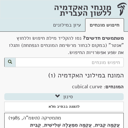
מונחי האקדמיה
ללשון העברית
חיפוש מונחים
עיון במילונים
משתמשים חדשים?
נסו להקליד מילת חיפוש וללחוץ
"אנטר" (במקום לבחור מרשימת המונחים הנפתחת) ותגלו
את שפע אפשרויות החיפוש.
המונח במילוני האקדמיה (1)
המונחים:
cubical curve
סינון
להצגה בכתיב מלא
מתמטיקה (תשמ"ה, 1985)
עֲקֻמָּה קֻבִּית
,
עֲקֻמָּה מִמַּעֲלָה שְׁלִישִׁית
,
קֻבִּית