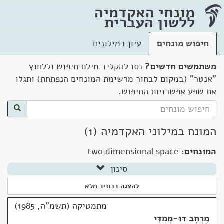
מונחי האקדמיה
ללשון העברית
חיפוש מונחים
עיון במילונים
משתמשים חדשים?
נסו להקליד מילת חיפוש וללחוץ
"אנטר" (במקום לבחור מרשימת המונחים הנפתחת) ותגלו
את שפע אפשרויות החיפוש.
המונח במילוני האקדמיה (1)
המונחים:
two dimensional space
סינון
להצגה בכתיב מלא
מתמטיקה (תשמ"ה, 1985)
מֶרְחָב דּוּ-מְמַדִּי