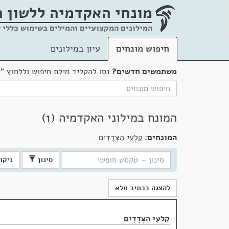
מונחי האקדמיה
ללשון 
המילונים המקצועיים והמילים בשימוש כללי 
חיפוש מונחים
עיון במילונים
משתמשים חדשים?
נסו להקליד מילת חיפוש וללחוץ "
המונח במילוני האקדמיה (1)
המונחים:
קַלְעֵי הַצְּדָדִים
סינון
ניקוי
להצגה בכתיב מלא
קַלְעֵי הַצְּדָדִים