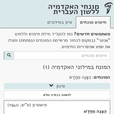
מונחי האקדמיה
ללשון העברית
חיפוש מונחים
עיון במילונים
משתמשים חדשים?
נסו להקליד מילת חיפוש וללחוץ
"אנטר" (במקום לבחור מרשימת המונחים הנפתחת) ותגלו
את שפע אפשרויות החיפוש.
המונח במילוני האקדמיה (1)
המונחים:
הַצָּגָה מֵחָדָשׁ
סינון
להצגה בכתיב מלא
תיאטרון (ת"ש, 1940)
הַצָּגָה מֵחָדָשׁ