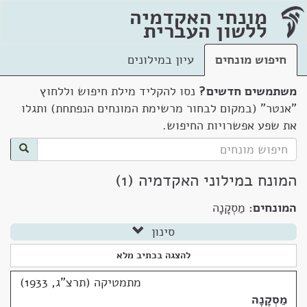
מונחי האקדמיה
ללשון העברית
חיפוש מונחים
עיון במילונים
משתמשים חדשים?
נסו להקליד מילת חיפוש וללחוץ
"אנטר" (במקום לבחור מרשימת המונחים הנפתחת) ותגלו
את שפע אפשרויות החיפוש.
המונח במילוני האקדמיה (1)
המונחים:
מַסְקָנָה
סינון
להצגה בכתיב מלא
מתמטיקה (תרצ"ג, 1933)
מַסְקָנָה