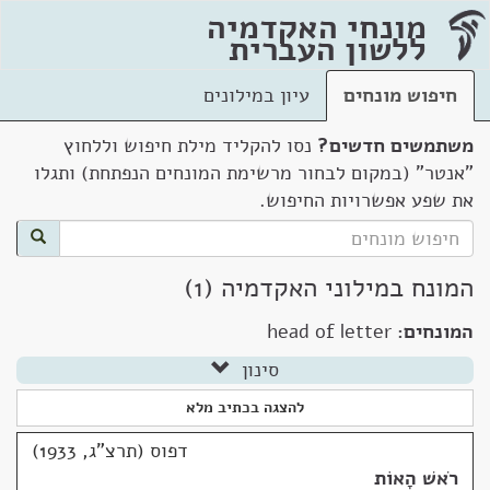
מונחי האקדמיה
ללשון העברית
חיפוש מונחים
עיון במילונים
משתמשים חדשים?
נסו להקליד מילת חיפוש וללחוץ
"אנטר" (במקום לבחור מרשימת המונחים הנפתחת) ותגלו
את שפע אפשרויות החיפוש.
המונח במילוני האקדמיה (1)
המונחים:
head of letter
סינון
להצגה בכתיב מלא
דפוס (תרצ"ג, 1933)
רֹאשׁ הָאוֹת