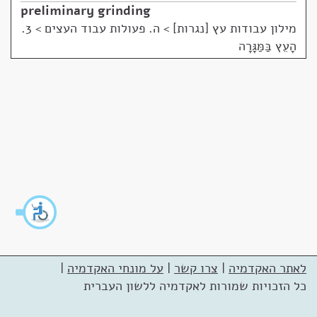
preliminary grinding
מילון עבודות עץ [נגרות]
>
ה. פעולות עבוד העצים > 3.
הָעֵץ בַּמַּגָּרָה
לאתר האקדמיה
|
צרו קשר
|
על מונחי האקדמיה
|
כל הזכויות שמורות לאקדמיה ללשון העברית