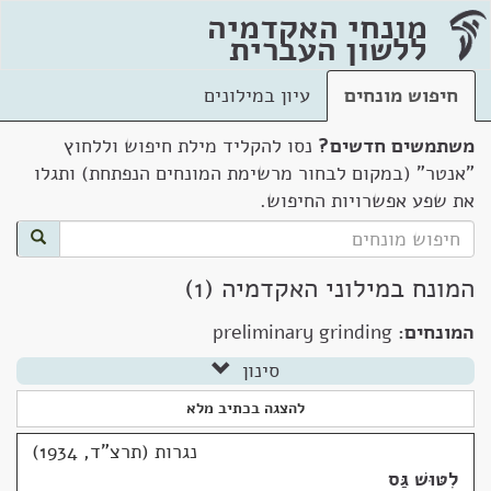
מונחי האקדמיה
ללשון העברית
חיפוש מונחים
עיון במילונים
משתמשים חדשים?
נסו להקליד מילת חיפוש וללחוץ
"אנטר" (במקום לבחור מרשימת המונחים הנפתחת) ותגלו
את שפע אפשרויות החיפוש.
המונח במילוני האקדמיה (1)
המונחים:
preliminary grinding
סינון
להצגה בכתיב מלא
נגרות (תרצ"ד, 1934)
לִטּוּשׁ גַּס