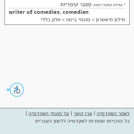
מְחַבֵּר קוֹמֵדִיּוֹת
* במילון המקורי כתוב:
writer of comedies
,
comedian
מילון תיאטרון
>
מונחי בימה > חלק כללי
לאתר האקדמיה
|
צרו קשר
|
על מונחי האקדמיה
|
כל הזכויות שמורות לאקדמיה ללשון העברית