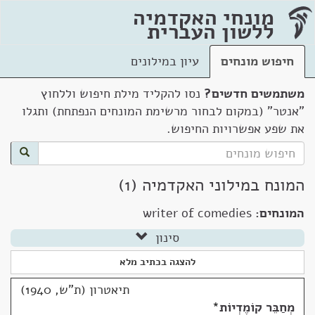
מונחי האקדמיה
ללשון העברית
חיפוש מונחים
עיון במילונים
משתמשים חדשים?
נסו להקליד מילת חיפוש וללחוץ
"אנטר" (במקום לבחור מרשימת המונחים הנפתחת) ותגלו
את שפע אפשרויות החיפוש.
המונח במילוני האקדמיה (1)
המונחים:
writer of comedies
סינון
להצגה בכתיב מלא
תיאטרון (ת"ש, 1940)
מְחַבֵּר קוֹמֶדְיוֹת
*