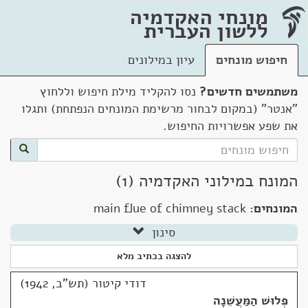
מונחי האקדמיה
ללשון העברית
חיפוש מונחים
עיון במילונים
משתמשים חדשים?
נסו להקליד מילת חיפוש וללחוץ
"אנטר" (במקום לבחור מרשימת המונחים הנפתחת) ותגלו
את שפע אפשרויות החיפוש.
המונח במילוני האקדמיה (1)
המונחים:
main flue of chimney stack
סינון
להצגה בכתיב מלא
דודי קיטור (תש"ב, 1942)
פְּלוּשׁ הַמַּעֲשֵׁנָה