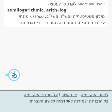
לוֹגָרִתְמִי לְמֶחֱצָה
* במילון המקורי כתוב:
semilogarithmic
,
arith-log
מילון סטטיסטיקה (תש"ו, תשי"ב, 1946)
>
מונחי
עיבוד הנתונים, ניתוחם והצגתם > דרכים גרפיות
לאתר האקדמיה
|
צרו קשר
|
על מונחי האקדמיה
|
כל הזכויות שמורות לאקדמיה ללשון העברית