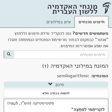
מונחי האקדמיה
ללשון העברית
חיפוש מונחים
עיון במילונים
משתמשים חדשים?
נסו להקליד מילת חיפוש וללחוץ
"אנטר" (במקום לבחור מרשימת המונחים הנפתחת) ותגלו
את שפע אפשרויות החיפוש.
המונח במילוני האקדמיה (1)
המונחים:
semilogarithmic
סינון
להצגה בכתיב מלא
סטטיסטיקה (תש"ו, 1946)
לוֹגָרִיתְמִי לְמֶחֱצָה
*