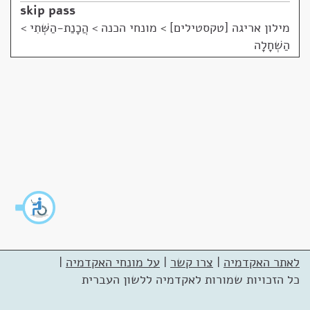
skip pass
מילון אריגה [טקסטילים]
>
מונחי הכנה > הֲכָנַת-הַשְּׁתִי >
הַשְׁחָלָה
לאתר האקדמיה
|
צרו קשר
|
על מונחי האקדמיה
|
כל הזכויות שמורות לאקדמיה ללשון העברית