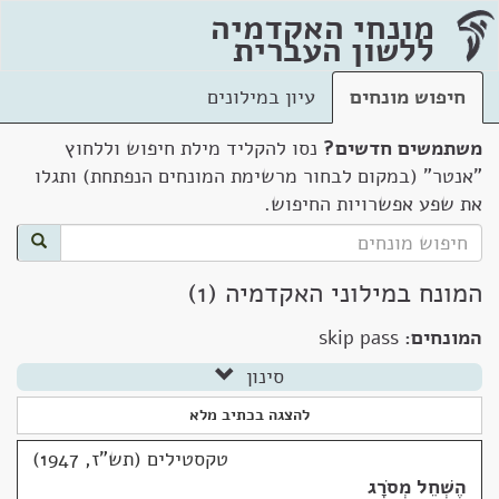
מונחי האקדמיה
ללשון העברית
חיפוש מונחים
עיון במילונים
משתמשים חדשים?
נסו להקליד מילת חיפוש וללחוץ
"אנטר" (במקום לבחור מרשימת המונחים הנפתחת) ותגלו
את שפע אפשרויות החיפוש.
המונח במילוני האקדמיה (1)
המונחים:
skip pass
סינון
להצגה בכתיב מלא
טקסטילים (תש"ז, 1947)
הֶשְׁחֵל מְסֹרָג