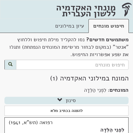
מונחי האקדמיה
ללשון העברית
חיפוש מונחים
עיון במילונים
משתמשים חדשים?
נסו להקליד מילת חיפוש וללחוץ
"אנטר" (במקום לבחור מרשימת המונחים הנפתחת) ותגלו
את שפע אפשרויות החיפוש.
המונח במילוני האקדמיה (1)
המונחים:
לִפְנֵי הַלֵּדָה
סינון
להצגה בכתיב מלא
רפואה (תש"א, 1941)
לִפְנֵי הַלֵּדָה