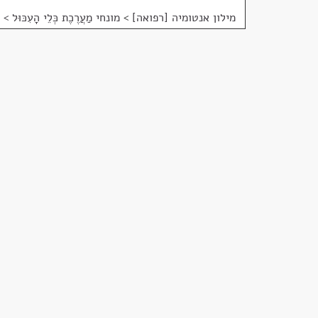
מילון אנטומיה [רפואה]
>
מונחי מַעֲרֶכֶת כְּלֵי הָעִכּוּל > חֲל