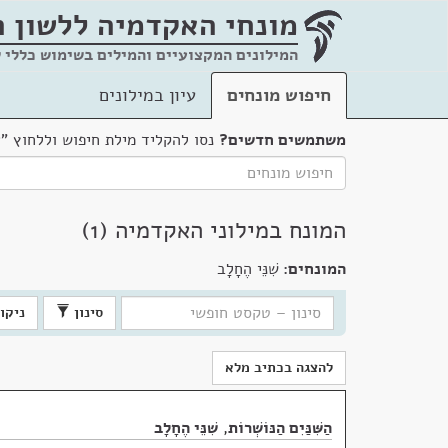
מונחי האקדמיה
ללשון 
המילונים המקצועיים והמילים בשימוש כללי 
חיפוש מונחים
עיון במילונים
משתמשים חדשים?
נסו להקליד מילת חיפוש וללחוץ "
המונח במילוני האקדמיה (1)
המונחים:
שִׁנֵּי הֶחָלָב
סינון
ניקוי
להצגה בכתיב מלא
הַשִּׁנַּיִם הַנּוֹשְׁרוֹת
,
שִׁנֵּי הֶחָלָב