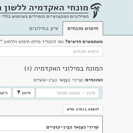
מונחי האקדמיה
ללשון 
המילונים המקצועיים והמילים בשימוש כללי 
חיפוש מונחים
עיון במילונים
משתמשים חדשים?
נסו להקליד מילת חיפוש וללחוץ "
המונח במילוני האקדמיה (1)
המונחים:
שְׁרִירֵי הַצַּוָּאר הַבֵּין-קוֹצִיִּים
סינון
ניקוי
להצגה בכתיב מלא
שְׁרִירֵי הַצַּוָּאר הַבֵּין-קוֹצִיִּים