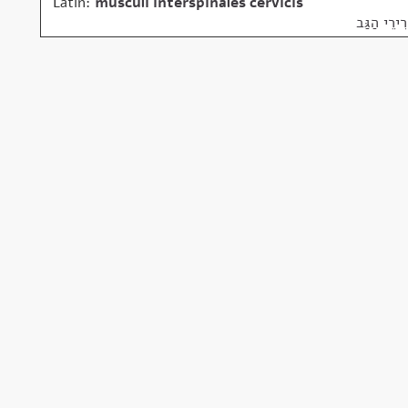
Latin:
musculi interspinales cervicis
ִירֵי הַגַּב