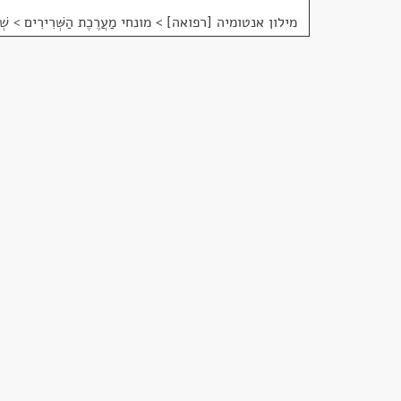
מילון אנטומיה [רפואה]
>
מונחי מַעֲרֶכֶת הַשְּׁרִירִים > שְׁר