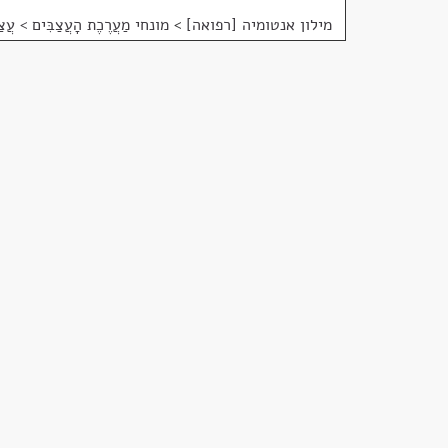
מילון אנטומיה [רפואה]
>
מונחי מַעֲרֶכֶת הָעֲצַבִּים > עֲצַב