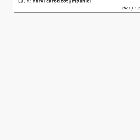
Latin:
nervi caroticotympanici
ֵּי הָרֹאשׁ