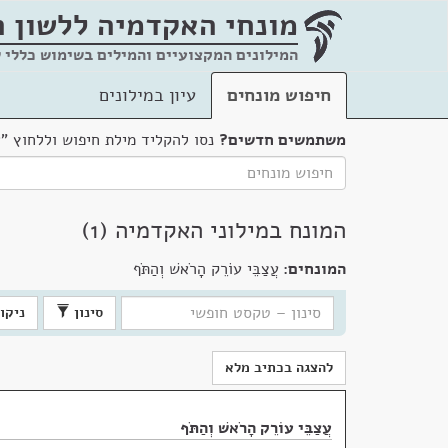
מונחי האקדמיה
ללשון 
המילונים המקצועיים והמילים בשימוש כללי 
חיפוש מונחים
עיון במילונים
משתמשים חדשים?
נסו להקליד מילת חיפוש וללחוץ "
המונח במילוני האקדמיה (1)
המונחים:
עֲצַבֵּי עוֹרֵק הָרֹאשׁ וְהַתֹּף
סינון
ניקוי
להצגה בכתיב מלא
עֲצַבֵּי עוֹרֵק הָרֹאשׁ וְהַתֹּף