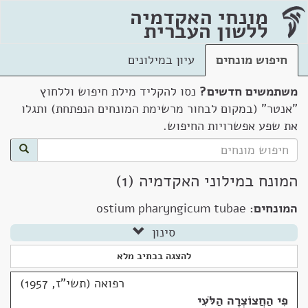
מונחי האקדמיה
ללשון העברית
חיפוש מונחים
עיון במילונים
משתמשים חדשים?
נסו להקליד מילת חיפוש וללחוץ
"אנטר" (במקום לבחור מרשימת המונחים הנפתחת) ותגלו
את שפע אפשרויות החיפוש.
המונח במילוני האקדמיה (1)
המונחים:
ostium pharyngicum tubae
סינון
להצגה בכתיב מלא
רפואה (תשי"ז, 1957)
פִּי הַחֲצוֹצְרָה הַלֹּעִי