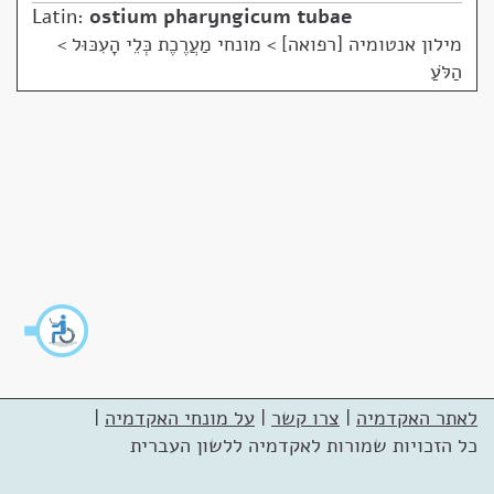
Latin:
ostium pharyngicum tubae
מילון אנטומיה [רפואה]
>
מונחי מַעֲרֶכֶת כְּלֵי הָעִכּוּל >
הַלֹּעַ
לאתר האקדמיה
|
צרו קשר
|
על מונחי האקדמיה
|
כל הזכויות שמורות לאקדמיה ללשון העברית