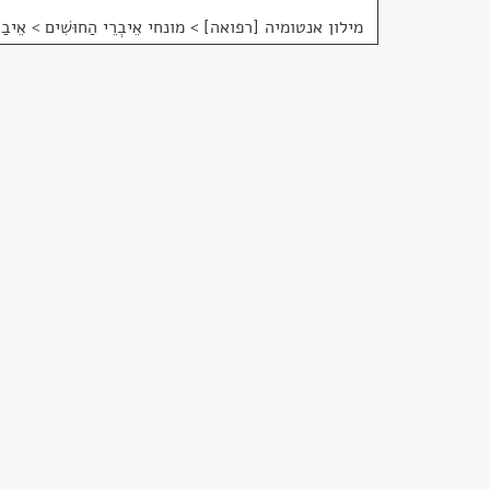
מילון אנטומיה [רפואה]
>
מונחי אֵיבְרֵי הַחוּשִׁים > אֵיבַר 