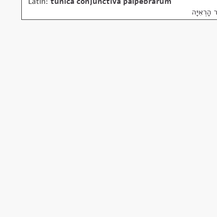
Latin:
tunica conjunctiva palpebrarum
הָרְאִיָּה