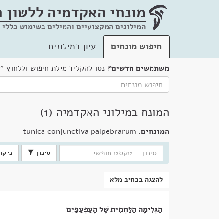
מונחי האקדמיה
ללשון 
המילונים המקצועיים והמילים בשימוש כללי 
חיפוש מונחים
עיון במילונים
משתמשים חדשים?
נסו להקליד מילת חיפוש וללחוץ "
המונח במילוני האקדמיה (1)
המונחים:
tunica conjunctiva palpebrarum
סינון
ניקוי
להצגה בכתיב מלא
הַגְּלִימָה הַלַּחְמִית שֶׁל הָעַפְעַפַּיִם