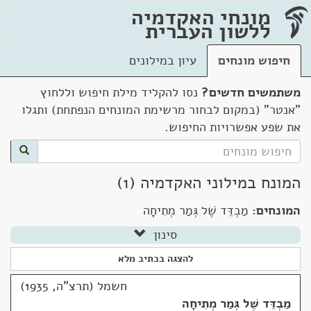
מונחי האקדמיה
ללשון העברית
חיפוש מונחים
עיון במילונים
משתמשים חדשים?
נסו להקליד מילת חיפוש וללחוץ
"אנטר" (במקום לבחור מרשימת המונחים הנפתחת) ותגלו
את שפע אפשרויות החיפוש.
המונח במילוני האקדמיה (1)
המונחים:
מַבְדֵּד שֶׁל גְּמַר מְתִיחָה
סינון
להצגה בכתיב מלא
חשמל (תרצ"ה, 1935)
מַבְדֵּד שֶׁל גְּמַר מְתִיחָה